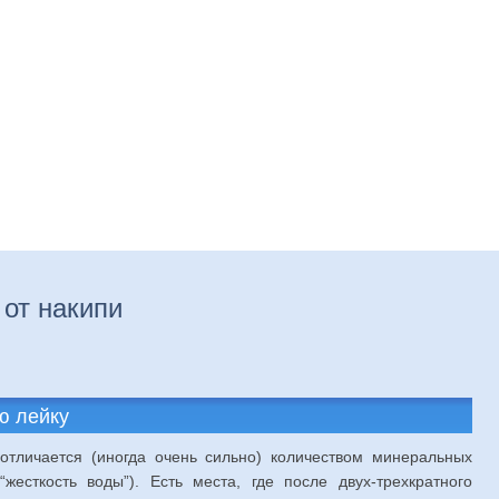
нтаж
Отделка
Ремонт
Установка
Устрой
от накипи
ю лейку
отличается (иногда очень сильно) количеством минеральных
жесткость воды”). Есть места, где после двух-трехкратного