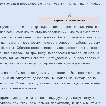
ми ключа и поверхностью гайки кусочки плотной ткани (лучше
Чертеж душевой лейки.
изуально оцените напор воды из шланга (без лейки). Если все
бился сам шланг или фильтр на соединении шланга и смесителя.
анг от смесителя (там должна быть пластмассовая или
етка покрыта известковым налетом и отверстия забиты, острым
 фильтра. Обратно подсоедините шланг к смесителю и заново
ли все осталось по-прежнему, то проблема в засорении шланга.
нга, так как очистка его крайне трудоемка и нецелесообразна.
ыше, прочистите сетку-фильтр на входе в душевую лейку.
аша, чтобы не повредить внутренности лейки, прочистите от
е руками открутите декоративный колпак на выходе лейки и
е сопла. У некоторых душевых леек на выходе также может
 все остальные элементы.
(фильтрующие сетки, колпак, саму душевую лейку) погрузите в
зуйтесь при этом резиновыми перчатками) и держите там в