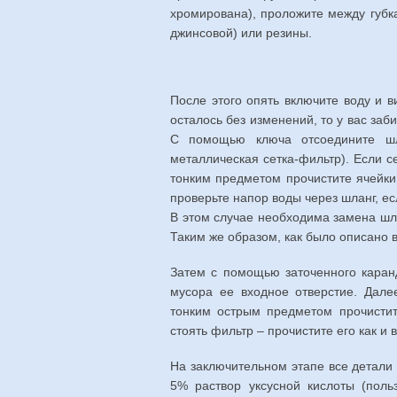
хромирована), проложите между губка
джинсовой) или резины.
После этого опять включите воду и в
осталось без изменений, то у вас за
С помощью ключа отсоедините шл
металлическая сетка-фильтр). Если с
тонким предметом прочистите ячейки
проверьте напор воды через шланг, ес
В этом случае необходима замена шла
Таким же образом, как было описано в
Затем с помощью заточенного каранд
мусора ее входное отверстие. Дале
тонким острым предметом прочистит
стоять фильтр – прочистите его как и
На заключительном этапе все детали 
5% раствор уксусной кислоты (поль