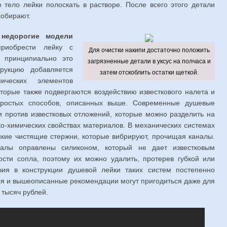
 тело лейки полоскать в растворе. После всего этого детали
собирают.
 недорогие модели
иобрести лейку с
Для очистки накипи достаточно положить
 принципиально это
загрязненные детали в уксус на полчаса и
рукцию добавляется
затем отскоблить остатки щеткой.
ических элементов
которые также подвергаются воздействию известкового налета и
ростых способов, описанных выше. Современные душевые
 против известковых отложений, которые можно разделить на
о-химических свойствах материалов. В механических системах
нкие чистящие стержни, которые вибрируют, прочищая каналы.
алы оправлены силиконом, который не дает известковым
ости сопла, поэтому их можно удалить, протерев губкой или
чия в конструкции душевой лейки таких систем постепенно
ся и вышеописанные рекомендации могут пригодиться даже для
 тысяч рублей.