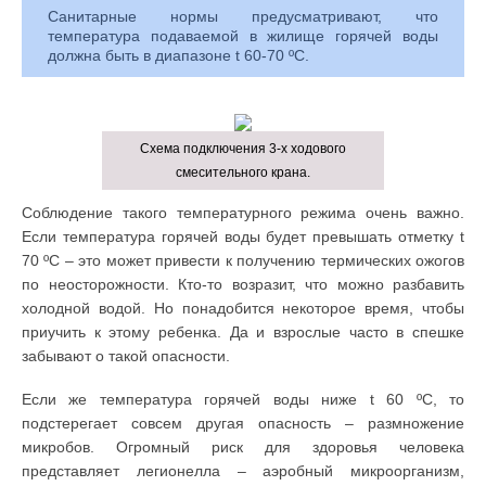
Санитарные нормы предусматривают, что
температура подаваемой в жилище горячей воды
должна быть в диапазоне t 60-70 ºС.
Схема подключения 3-х ходового
смесительного крана.
Соблюдение такого температурного режима очень важно.
Если температура горячей воды будет превышать отметку t
70 ºС – это может привести к получению термических ожогов
по неосторожности. Кто-то возразит, что можно разбавить
холодной водой. Но понадобится некоторое время, чтобы
приучить к этому ребенка. Да и взрослые часто в спешке
забывают о такой опасности.
Если же температура горячей воды ниже t 60 ºС, то
подстерегает совсем другая опасность – размножение
микробов. Огромный риск для здоровья человека
представляет легионелла – аэробный микроорганизм,