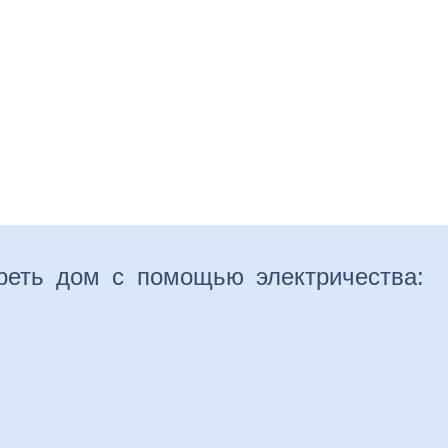
нтаж
Отделка
Ремонт
Установка
Устрой
реть дом с помощью электричества: