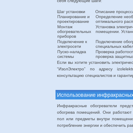
себя следующие шаги:
Шаг установки
Описание процесс
Планирование и
Определение необ
проектирование
оптимального расп
Монтаж
Установка электри
обогревательных
помещении. Устано
приборов
Подключение к
Подключение обогр
электросети
специальных кабел
Пуско-наладка
Проверка работосп
системы
проверка защитных
Если вы хотите установить электриче
“ИзолЭлектро” по адресу izolelek
консультацию специалистов и гаранти
Использование инфракрасных
Инфракрасные обогреватели предс
обогрева помещений. Они работают н
пол или предметы внутри помещения,
потребление энергии и обеспечить ра