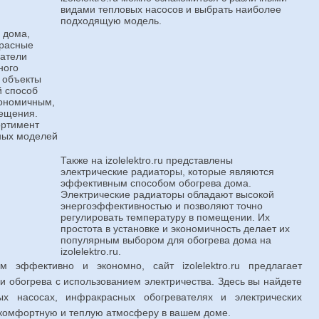
видами тепловых насосов и выбрать наиболее
подходящую модель.
 дома,
красные
ватели
ного
 объекты
й способ
кономичным,
мещения.
ортимент
ных моделей
Также на izolelektro.ru представлены
электрические радиаторы, которые являются
эффективным способом обогрева дома.
Электрические радиаторы обладают высокой
энергоэффективностью и позволяют точно
регулировать температуру в помещении. Их
простота в установке и экономичность делает их
популярным выбором для обогрева дома на
izolelektro.ru.
 эффективно и экономно, сайт izolelektro.ru предлагает
 обогрева с использованием электричества. Здесь вы найдете
 насосах, инфракрасных обогревателях и электрических
ь комфортную и теплую атмосферу в вашем доме.