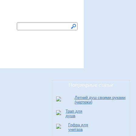
Добавить сайт в закладки
ство
Чистка
Свежие записи
Популярные статьи
Летний душ своими руками
(чертежи)
Трап для
душа
Гофра для
унитаза