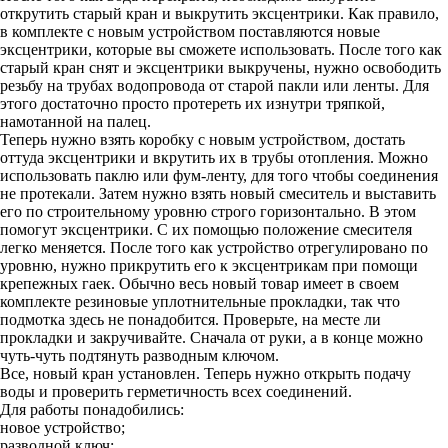
открутить старый кран и выкрутить эксцентрики. Как правило,
в комплекте с новым устройством поставляются новые
эксцентрики, которые вы сможете использовать. После того как
старый кран снят и эксцентрики выкручены, нужно освободить
резьбу на трубах водопровода от старой пакли или ленты. Для
этого достаточно просто протереть их изнутри тряпкой,
намотанной на палец.
Теперь нужно взять коробку с новым устройством, достать
оттуда эксцентрики и вкрутить их в трубы отопления. Можно
использовать паклю или фум-ленту, для того чтобы соединения
не протекали. Затем нужно взять новый смеситель и выставить
его по строительному уровню строго горизонтально. В этом
помогут эксцентрики. С их помощью положение смесителя
легко меняется. После того как устройство отрегулировано по
уровню, нужно прикрутить его к эксцентрикам при помощи
крепежных гаек. Обычно весь новый товар имеет в своем
комплекте резиновые уплотнительные прокладки, так что
подмотка здесь не понадобится. Проверьте, на месте ли
прокладки и закручивайте. Сначала от руки, а в конце можно
чуть-чуть подтянуть разводным ключом.
Все, новый кран установлен. Теперь нужно открыть подачу
воды и проверить герметичность всех соединений.
Для работы понадобились:
новое устройство;
разводной ключ;