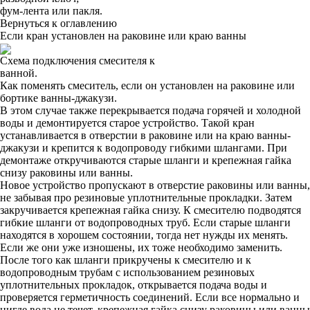
фум-лента или пакля.
Вернуться к оглавлению
Если кран установлен на раковине или краю ванны
Схема подключения смесителя к
ванной.
Как поменять смеситель, если он установлен на раковине или
бортике ванны-джакузи.
В этом случае также перекрывается подача горячей и холодной
воды и демонтируется старое устройство. Такой кран
устанавливается в отверстии в раковине или на краю ванны-
джакузи и крепится к водопроводу гибкими шлангами. При
демонтаже откручиваются старые шланги и крепежная гайка
снизу раковины или ванны.
Новое устройство пропускают в отверстие раковины или ванны,
не забывая про резиновые уплотнительные прокладки. Затем
закручивается крепежная гайка снизу. К смесителю подводятся
гибкие шланги от водопроводных труб. Если старые шланги
находятся в хорошем состоянии, тогда нет нужды их менять.
Если же они уже изношены, их тоже необходимо заменить.
После того как шланги прикручены к смесителю и к
водопроводным трубам с использованием резиновых
уплотнительных прокладок, открывается подача воды и
проверяется герметичность соединений. Если все нормально и
нигде вода не течет, крепежная гайка снизу раковины или ванны