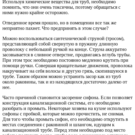
Используя химические вещества для труб, необходимо
помнить, что они очень токсичны, поэтому обращаться с
ними нужно крайне осторожно.
Отведенное время прошло, но в помещении все так же
неприятно пахнет. Что предпринять в этом случае?
Можно воспользоваться сантехнической струной (тросом),
представляющей собой свернутую в пружину длинную
проволоку с небольшой ручкой на конце. Струна аккуратно
засовывается в сливное отверстие, продвигаясь вглубь трубы.
При этом трос необходимо постоянно медленно крутить при
помощи ручки. Совершая вращательные движения, проволока
накручивает на себя волосы и другую грязь, скопившуюся в
трубе. Таким образом можно устранить засор как из труб
около раковины, так и из находящихся достаточно далеко от
нее.
Часто причиной становится засорение сифона. Если позволяет
конструкция канализационной системы, его необходимо
разобрать и промыть. Некоторые хозяева на кухне используют
сифоны с пробкой, которые можно прочистить, не снимая.
Для того чтобы промыть сифон, его необходимо открутить в
местах соединения с раковиной и шлангом, идущим к
канализационной трубе. Перед этим необходимо под место