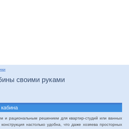
нтаж
Отделка
Ремонт
Установка
Устрой
ики
бины своими руками
 кабина
м и рациональным решением для квартир-студий или ванных
конструкция настолько удобна, что даже хозяева просторных