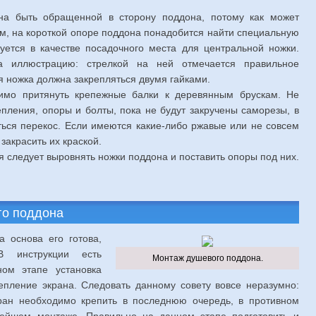
на быть обращенной в сторону поддона, потому как может
тим, на короткой опоре поддона понадобится найти специальную
зуется в качестве посадочного места для центральной ножки.
а иллюстрацию: стрелкой на ней отмечается правильное
 ножка должна закрепляться двумя гайками.
мо притянуть крепежные балки к деревянным брускам. Не
епления, опоры и болты, пока не будут закручены саморезы, в
ться перекос. Если имеются какие-либо ржавые или не совсем
закрасить их краской.
 следует выровнять ножки поддона и поставить опоры под них.
го поддона
а основа его готова,
В инструкции есть
Монтаж душевого поддона.
ном этапе установка
епление экрана. Следовать данному совету вовсе неразумно:
ран необходимо крепить в последнюю очередь, в противном