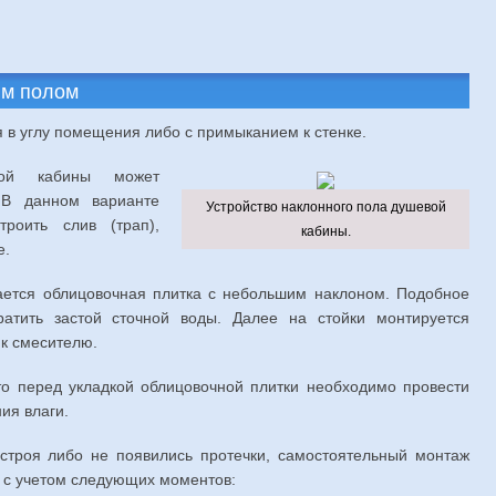
ым полом
 в углу помещения либо с примыканием к стенке.
вой кабины может
 В данном варианте
Устройство наклонного пола душевой
роить слив (трап),
кабины.
е.
ается облицовочная плитка с небольшим наклоном. Подобное
атить застой сточной воды. Далее на стойки монтируется
 к смесителю.
то перед укладкой облицовочной плитки необходимо провести
ия влаги.
строя либо не появились протечки, самостоятельный монтаж
 с учетом следующих моментов: