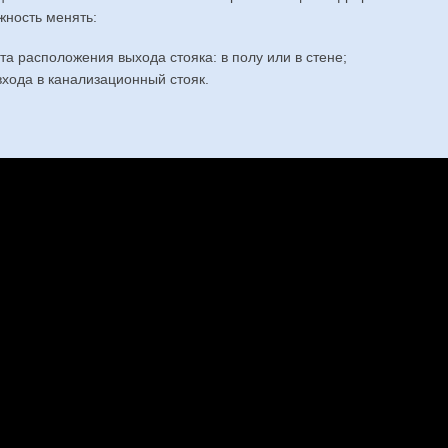
жность менять:
та расположения выхода стояка: в полу или в стене;
входа в канализационный стояк.