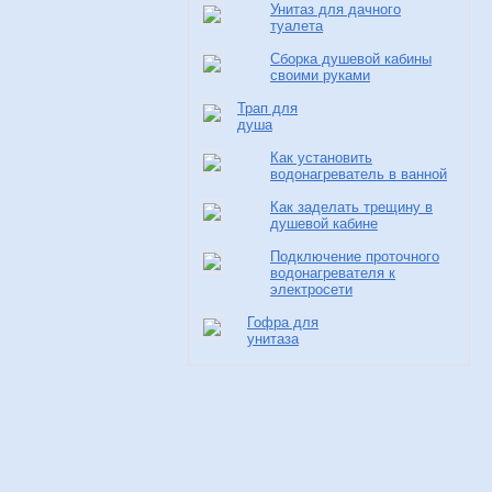
Унитаз для дачного
туалета
Сборка душевой кабины
своими руками
Трап для
душа
Как установить
водонагреватель в ванной
Как заделать трещину в
душевой кабине
Подключение проточного
водонагревателя к
электросети
Гофра для
унитаза