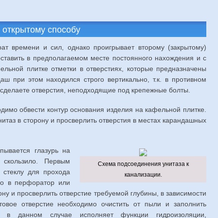
о открытому способу
ат времени и сил, однако проигрывает второму (закрытому)
оставить в предполагаемом месте постоянного нахождения и с
льной плитке отметки в отверстиях, которые предназначены
аш при этом находился строго вертикально, т.к. в противном
ы сделаете отверстия, неподходящие под крепежные болты.
димо обвести контур основания изделия на кафельной плитке.
нитаз в сторону и просверлить отверстия в местах карандашных
ывается глазурь на
 скользило. Первым
Схема подсоединения унитаза к
 стеклу для прохода
канализации.
го в перфоратор или
ону и просверлить отверстие требуемой глубины, в зависимости
товое отверстие необходимо очистить от пыли и заполнить
й в данном случае исполняет функции гидроизоляции,