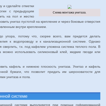
у и сделайте отметки
логии с предыдущим
Схема монтажа унитаза.
ить на пол и жестко
овить унитаз пустотой на крепление и через боковые отверстия
новленным внутри креплением.
до упора, потому что, скорее всего, вам придется делать
делия к водопроводу и к канализационной системе. Однако
я сверлить, т.к. под кафелем уложена система теплого пола. В
а можно использовать силиконовый клей, жидкие гвозди или
овить кафель и нижнюю плоскость унитаза. Унитаз и кафель
ной бумаги, что позволит придать им шероховатости для
ями унитаза и пола.
онной системе
ационной системе выполняется при помощи гофрированной